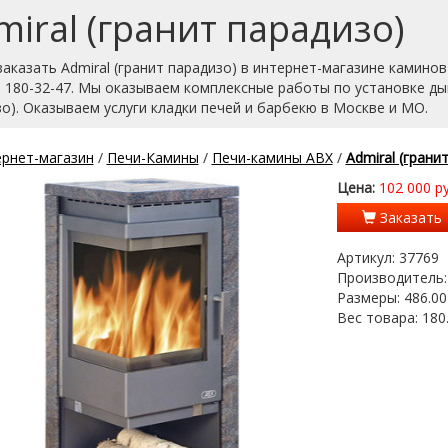
miral (гранит парадизо)
аказать Admiral (гранит парадизо) в интернет-магазине камино
) 180-32-47. Мы оказываем комплексные работы по установке дым
о). Оказываем услуги кладки печей и барбекю в Москве и МО.
рнет-магазин
/
Печи-Камины
/
Печи-камины ABX
/
Admiral (грани
Цена:
102 000 ру
Заказать
Артикул:
37769
Производитель
Размеры:
486.00
Вес товара:
180