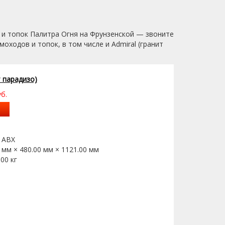
в и топок Палитра Огня на Фрунзенской — звоните
оходов и топок, в том числе и Admiral (гранит
т парадизо)
б.
:
ABX
 мм × 480.00 мм × 1121.00 мм
.00
кг