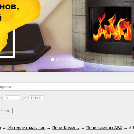
т:
до:
я
→
Интернет-магазин
→
Печи-Камины
→
Печи-камины ABX
→
Ad