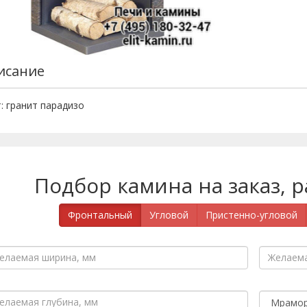
исание
: гранит парадизо
Подбор камина на заказ, 
Фронтальный
Угловой
Пристенно-угловой